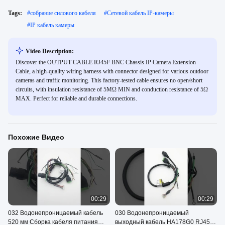
Tags:
#
собрание силового кабеля
#
Сетевой кабель IP-камеры
#
IP кабель камеры
Video Description:
Discover the OUTPUT CABLE RJ45F BNC Chassis IP Camera Extension
Cable, a high-quality wiring harness with connector designed for various outdoor
cameras and traffic monitoring. This factory-tested cable ensures no open/short
circuits, with insulation resistance of 5MΩ MIN and conduction resistance of 5Ω
MAX. Perfect for reliable and durable connections.
Похожие Видео
00:29
00:29
032 Водонепроницаемый кабель
030 Водонепроницаемый
520 мм Сборка кабеля питания
выходный кабель HA178G0 RJ45F