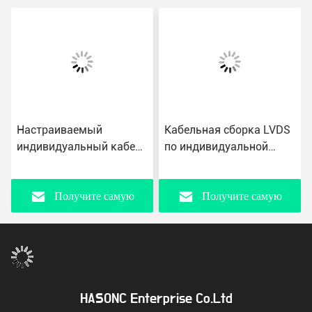
Настраиваемый
Кабельная сборка LVDS
индивидуальный кабель
по индивидуальной
LVDS с количеством
длине 28/30/32 Pin
булав и свойствами
Copper Conductor Cable
медного проводника
AWG для
Получите самую
Получите самую
индивидуальных
потребностей
лучшую цену
лучшую цену
HASONC Enterprise Co.Ltd