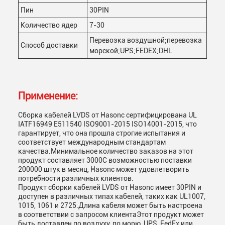
Пин
30PIN
Количество ядер
7-30
Перевозка воздушной;перевозка
Способ доставки
морской;UPS;FEDEX;DHL
Применение:
Сборка кабелей LVDS от Hasonc сертифицирована UL
IATF16949 E511540 ISO9001-2015 ISO14001-2015, что
гарантирует, что она прошла строгие испытания и
соответствует международным стандартам
качества.Минимальное количество заказов на этот
продукт составляет 3000С возможностью поставки
200000 штук в месяц, Hasonc может удовлетворить
потребности различных клиентов.
Продукт сборки кабелей LVDS от Hasonc имеет 30PIN и
доступен в различных типах кабелей, таких как UL1007,
1015, 1061 и 2725.Длина кабеля может быть настроена
в соответствии с запросом клиентаЭтот продукт может
быть доставлен по воздуху, по морю, UPS, FedEx или