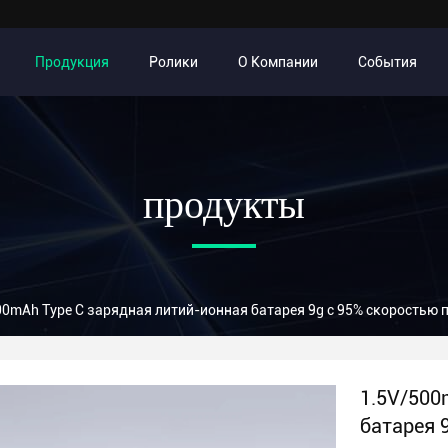
Продукция
Ролики
О Компании
События
продукты
00mAh Type C зарядная литий-ионная батарея 9g с 95% скоростью
1.5V/500
батарея 