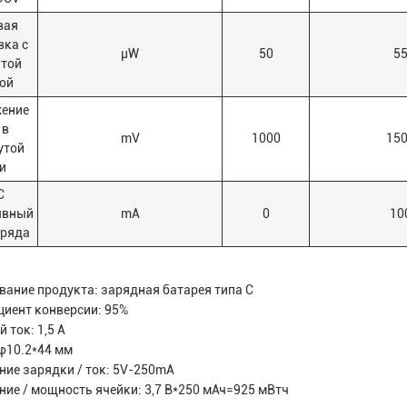
вая
вка с
μW
50
5
той
ой
ение
 в
mV
1000
15
утой
и
C
ывный
mA
0
10
зряда
ание продукта: зарядная батарея типа С
иент конверсии: 95%
 ток: 1,5 А
φ10.2*44 мм
ие зарядки / ток: 5V-250mA
ие / мощность ячейки: 3,7 В*250 мАч=925 мВтч