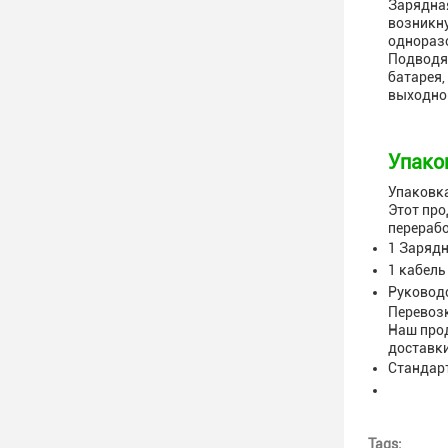
Зарядная
возникну
одноразо
Подводя 
батарея,
выходной
Упако
Упаковка
Этот про
перерабо
1 Зарядн
1 кабель
Руковод
Перевоз
Наш прод
доставки
Стандарт
Tags: