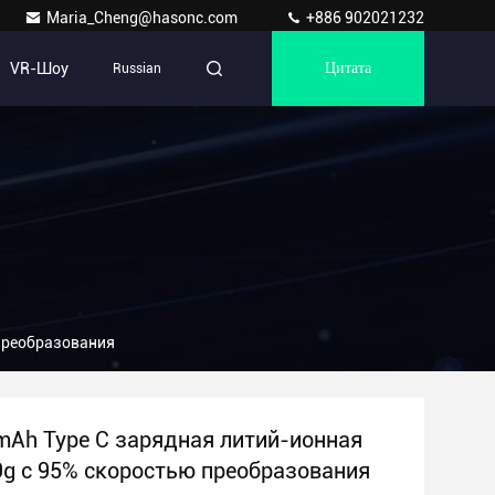
Maria_Cheng@hasonc.com
+886 902021232
VR-Шоу
Russian
Цитата
 преобразования
mAh Type C зарядная литий-ионная
9g с 95% скоростью преобразования