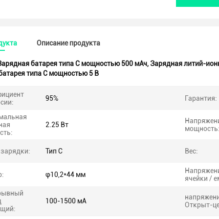
дукта
Описание продукта
Зарядная батарея типа C мощностью 500 мАч
,
Зарядная литий-ионн
батарея типа C мощностью 5 В
ициент
95%
Гарантия:
сии:
мальная
Напряжени
ная
2.25 Вт
мощность
сть:
 зарядки:
Тип С
Вес:
Напряжен
р:
φ10,2*44 мм
ячейки / е
рывный
напряжени
д
100-1500 мА
Открыт-це
ящий: