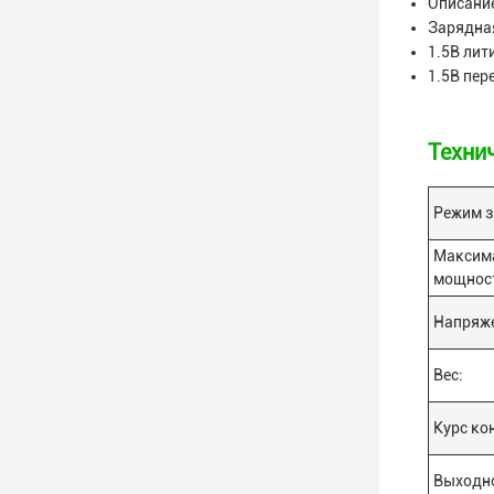
Описани
Зарядная
1.5В лит
1.5В пер
Техни
Режим з
Максим
мощнос
Напряже
Вес:
Курс ко
Выходно