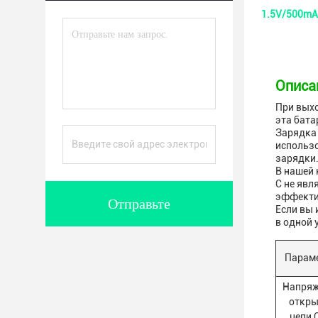
1.5V/500mA
Описа
При выхо
эта бата
Зарядка 
использ
зарядки.
В нашей 
С не явл
эффекти
Отправьте
Если вы 
в одной 
Парам
Напряж
откры
цепи 