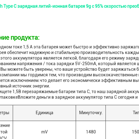
h Type C зарядная литий-ионная батарея 9g с 95% скоростью прео
ние продукта:
дном токе 1,5 А эта батарея может быстро и эффективно заряжат
рея обеспечит надежную и стабильную производительность каждый
этого аккумулятора является легкой, благодаря его режиму заряд
ованием напряжения / тока зарядки 5V-250mA, который является
Вы можете быть уверены, что ваше устройство будет заряжаться б
компании мы гордимся тем, что производим высококачественные 
яется исключением.что делает его экономически эффективным выб
вный источник энергии.
ищете 1,5В перезаряжаемые батареи типа С, то наш зарядной акку
упаковкеВложите деньги в зарядное аккумулятор типа С сегодня и
етры
Единица
Минуточку.
Тип
ение
той
mV
1480
15
OCV