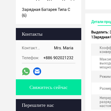
Зарядная Батарея Типа С
(6)
Детали про
Выделить:
Контакты
1Зарядная 
Контакты:
Mrs. Maria
Коэфф
конвер
Телефон:
+886 902021232
Макси
выход
мощно
Режим
Свяжитесь сейчас
Разме
Непре
разря
Перешлите нас
насто