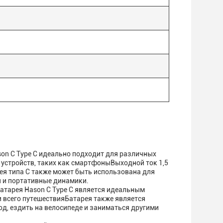
on C Type C идеально подходит для различных
 устройств, таких как смартфоныВыходной ток 1,5
ея типа С также может быть использована для
и и портативные динамики.
батарея Hason C Type C является идеальным
 всего путешествияБатарея также является
д, ездить на велосипеде и заниматься другими