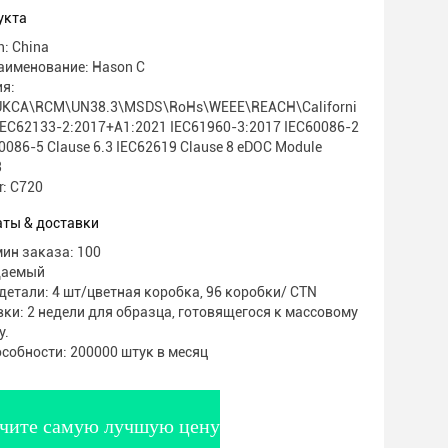
укта
n: China
аименование: Hason C
я:
KCA\RCM\UN38.3\MSDS\RoHs\WEEE\REACH\Californi
EC62133-2:2017+A1:2021 IEC61960-3:2017 IEC60086-2
60086-5 Clause 6.3 IEC62619 Clause 8 eDOC Module
3
: C720
аты & доставки
ин заказа: 100
даемый
етали: 4 шт/цветная коробка, 96 коробки/ CTN
ки: 2 недели для образца, готовящегося к массовому
у.
собности: 200000 штук в месяц
чите самую лучшую цену