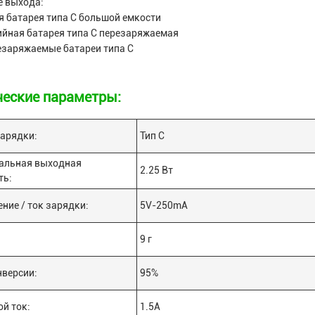
е выхода:
 батарея типа С большой емкости
ийная батарея типа С перезаряжаемая
езаряжаемые батареи типа С
ческие параметры:
арядки:
Тип С
альная выходная
2.25 Вт
ть:
ние / ток зарядки:
5V-250mA
9 г
нверсии:
95%
й ток:
1.5А