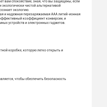
ает вам спокойствие, зная, что вы защищены, если
 экологически чистой альтернативой
осознает экологию.
льная и надежная перезаряжаемая AAA литий-ионная
х.эффективный коэффициент конверсии, и
мных устройств и электронных гаджетов.
тной коробке, которую легко открыть и
авляется, чтобы обеспечить безопасность