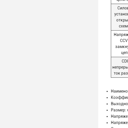
Сило
устано
откры
схем
Напряж
CCV
замкн
цеп
CD
непрер
ток ра
Наименов
Коэффиц
Выходной
Размер: 
Напряжен
Напряжен