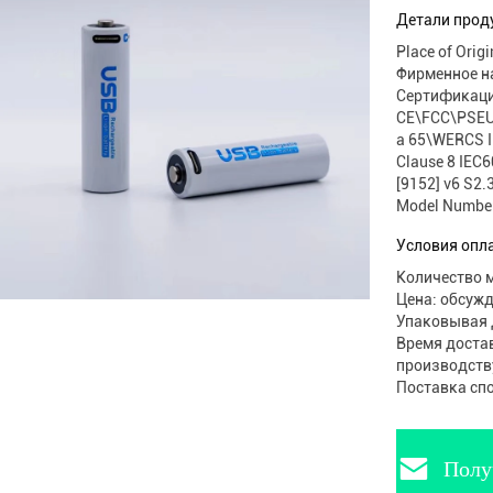
Детали прод
Place of Origi
Фирменное н
Сертификаци
CE\FCC\PSEU
a 65\WERCS I
Clause 8 IEC
[9152] v6 S2.
Model Number
Условия опл
Количество м
Цена: обсуж
Упаковывая д
Время достав
производств
Поставка спо
Полу