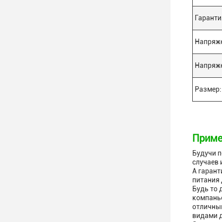
Гаранти
Напряже
Напряж
Размер:
Приме
Будучи п
случаев 
А гарант
питания 
Будь то 
компаньо
отличным
видами д