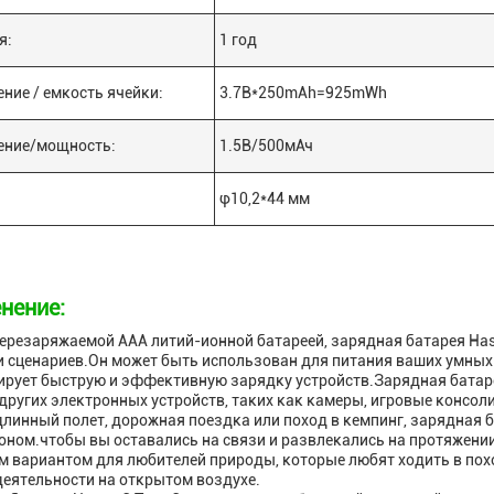
я:
1 год
ние / емкость ячейки:
3.7В*250mAh=925mWh
ение/мощность:
1.5В/500мАч
φ10,2*44 мм
нение:
ерезаряжаемой AAA литий-ионной батареей, зарядная батарея Has
и сценариев.Он может быть использован для питания ваших умных
ирует быструю и эффективную зарядку устройств.Зарядная батар
других электронных устройств, таких как камеры, игровые консол
длинный полет, дорожная поездка или поход в кемпинг, зарядная 
ном.чтобы вы оставались на связи и развлекались на протяжении
 вариантом для любителей природы, которые любят ходить в похо
еятельности на открытом воздухе.