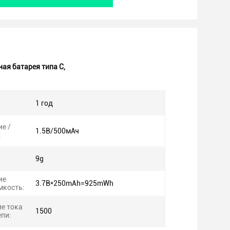
ая батарея типа C
,
1 год
е /
1.5В/500мАч
:
9g
ие
3.7В*250mAh=925mWh
мкость:
е тока
1500
пи: