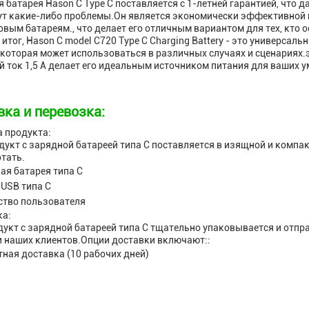
 батарея Hason C Type C поставляется с 1-летней гарантией, что д
т какие-либо проблемы.Он является экономически эффективной и
вым батареям., что делает его отличным вариантом для тех, кто 
итог, Hason C model C720 Type C Charging Battery - это универса
 которая может использоваться в различных случаях и сценария
 ток 1,5 А делает его идеальным источником питания для ваших у
вка и перевозка:
 продукта:
дукт с зарядной батареей типа C поставляется в изящной и компак
тать.
ая батарея типа С
 USB типа C
ство пользователя
ка:
укт с зарядной батареей типа C тщательно упаковывается и отпр
 наших клиентов.Опции доставки включают::
ная доставка (10 рабочих дней)