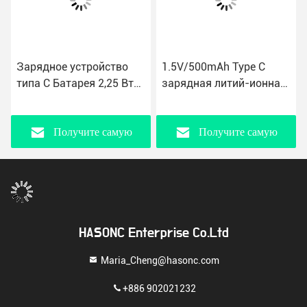
Зарядное устройство
1.5V/500mAh Type C
типа С Батарея 2,25 Вт
зарядная литий-ионная
Выходная мощность 1,5
батарея 9g с 95%
А Текущее для
скоростью
мобильных устройств
преобразования
Получите самую
Получите самую
лучшую цену
лучшую цену
HASONC Enterprise Co.Ltd
Maria_Cheng@hasonc.com
+886 902021232