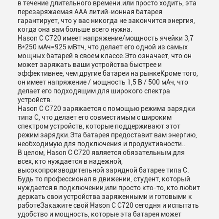
в течение длительного времени.или просто ходить, эта
перезаряжаемая AAA литий-ионная батарея
гарантирует, что у вас никогда не закончится энергия,
когда она вам больше всего нужна.
Hason C C720 имеет напряжение/мощность ячейки 3,7
В*250 мАч=925 мВтч, что делает его одной из самых
мощных батарей в своем классе.Это означает, что он
может заряжать ваши устройства быстрее и
эффективнее, чем другие батареи на рынкеКроме того,
он имеет напряжение / мощность 1,5 В / 500 мАч, что
делает его подходящим для широкого спектра
устройств.
Hason C C720 заряжается с помощью режима зарядки
типа C, что делает его совместимым с широким
спектром устройств, которые поддерживают этот
режим зарядки.Эта батарея предоставит вам энергию,
необходимую для подключения и продуктивности..
В целом, Hason C C720 является обязательным для
всех, кто нуждается в надежной,
высокопроизводительной зарядной батарее типа C.
Будь то профессионал в движении, студент, который
нуждается в подключении,или просто кто-то, кто любит
держать свои устройства заряженными и готовыми к
работеЗакажите свой Hason C C720 сегодня и испытать
удобство и мощность, которые эта батарея может