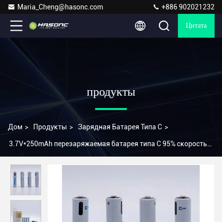
Maria_Cheng@hasonc.com
+886 902021232
Цитата
продукты
Дом
>
Продукты
>
Зарядная Батарея Типа С
>
3.7V*250mAh перезаряжаемая батарея типа C 95% скорость
преобразования 2.25W мощность