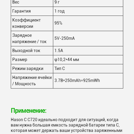
Вес
9 г
Гарантия
1 год
Коэффициент
95%
конверсии
Зарядное
5V-250mA
напряжение / ток
Выходной ток
1.5А
Размер
φ10,2*44 мм
Режим зарядки
Тип С
Напряжение ячейки
3.7В*250mAh=925mWh
/ Мощность
Применение:
Hason C C720 идеально подходит для ситуаций, когда
вам нужна большая емкость зарядной батареи типа C,
которая может держать ваши устройства заряженными