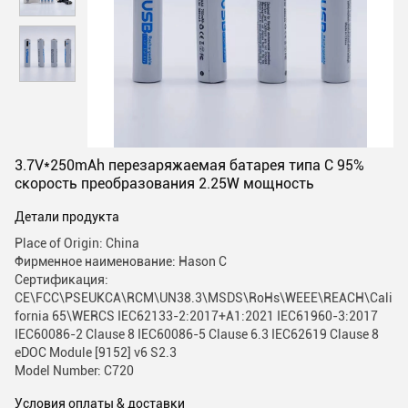
3.7V*250mAh перезаряжаемая батарея типа C 95%
скорость преобразования 2.25W мощность
Детали продукта
Place of Origin: China
Фирменное наименование: Hason C
Сертификация:
CE\FCC\PSEUKCA\RCM\UN38.3\MSDS\RoHs\WEEE\REACH\Cali
fornia 65\WERCS IEC62133-2:2017+A1:2021 IEC61960-3:2017
IEC60086-2 Clause 8 IEC60086-5 Clause 6.3 IEC62619 Clause 8
eDOC Module [9152] v6 S2.3
Model Number: C720
Условия оплаты & доставки