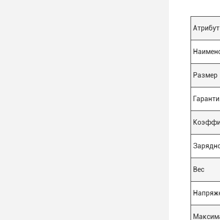
Атрибут
Наимено
Размер
Гаранти
Коэффи
Зарядно
Вес
Напряже
Максим