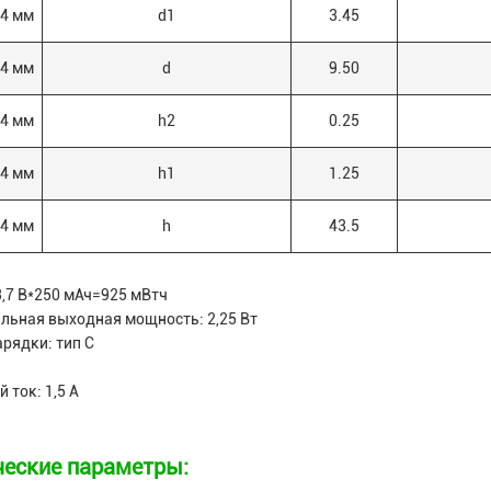
44 мм
d1
3.45
44 мм
d
9.50
44 мм
h2
0.25
44 мм
h1
1.25
44 мм
h
43.5
3,7 В*250 мАч=925 мВтч
льная выходная мощность: 2,25 Вт
рядки: тип С
 ток: 1,5 А
ческие параметры: