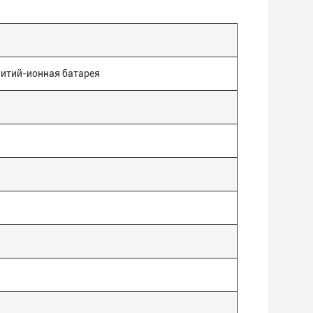
итий-ионная батарея