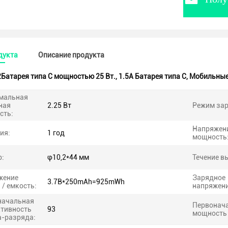
дукта
Описание продукта
2Батарея типа С мощностью 25 Вт.
,
1.5А Батарея типа С
,
Мобильные 
мальная
ная
2.25 Вт
Режим зар
сть:
Напряжени
ия:
1 год
мощность
р:
φ10,2*44 мм
Течение в
жение
Зарядное
3.7В*250mAh=925mWh
 / емкость:
напряжение
начальная
Первонач
тивность
93
мощность 
а-разряда: