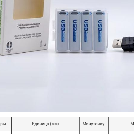
еры
Единица (мм)
Минуточку.
М