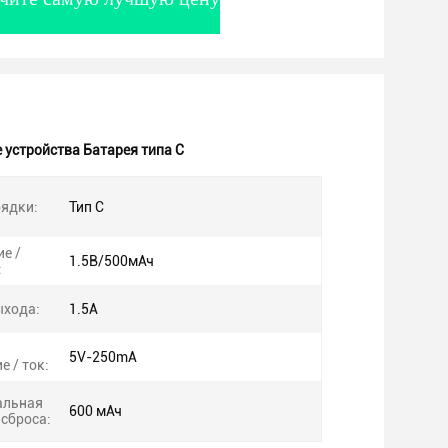
устройства Батарея типа C
ядки:
Тип С
е /
1.5В/500мАч
:
ыхода:
1.5А
5V-250mA
 / ток:
альная
600 мАч
сброса: