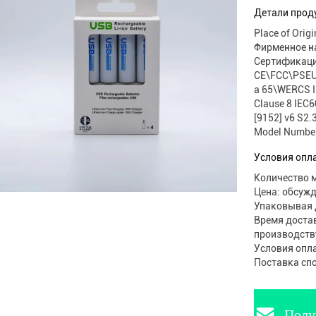
мобильны
Детали прод
Place of Origi
Фирменное н
Сертификаци
CE\FCC\PSEU
a 65\WERCS I
Clause 8 IEC
[9152] v6 S2.
Model Number
Условия опл
Количество м
Цена: обсуж
Упаковывая д
Время достав
производств
Условия опла
Поставка спо
Полу