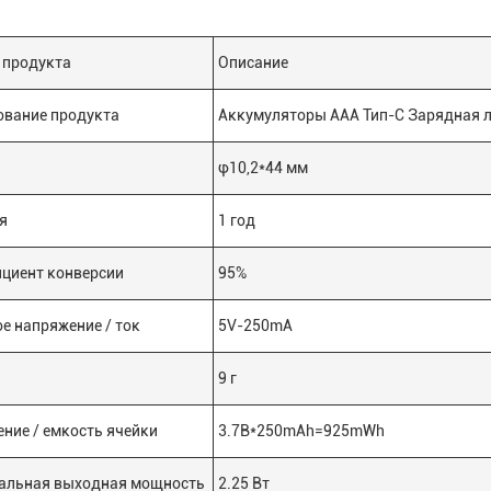
 продукта
Описание
вание продукта
Аккумуляторы AAA Тип-С Зарядная л
φ10,2*44 мм
я
1 год
циент конверсии
95%
е напряжение / ток
5V-250mA
9 г
ние / емкость ячейки
3.7В*250mAh=925mWh
альная выходная мощность
2.25 Вт