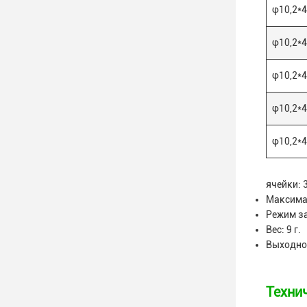
φ10,2*
φ10,2*
φ10,2*
φ10,2*
φ10,2*
ячейки: 
Максима
Режим за
Вес: 9 г.
Выходной
Техни