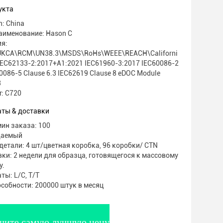
х устройств
укта
n: China
аименование: Hason C
я:
KCA\RCM\UN38.3\MSDS\RoHs\WEEE\REACH\Californi
EC62133-2:2017+A1:2021 IEC61960-3:2017 IEC60086-2
60086-5 Clause 6.3 IEC62619 Clause 8 eDOC Module
3
: C720
аты & доставки
ин заказа: 100
даемый
етали: 4 шт/цветная коробка, 96 коробки/ CTN
ки: 2 недели для образца, готовящегося к массовому
у.
ты: L/C, T/T
собности: 200000 штук в месяц
чите самую лучшую цену