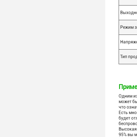
Выходно
Режим 
Напряже
Тип про
Приме
Одним из
может бы
что озна
Есть мно
будет от
беспрово
Высокая 
95% вы м