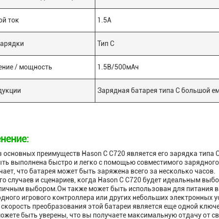
й ток
1.5А
зарядки
Тип С
ние / мощность
1.5В/500мАч
дукции
Зарядная батарея типа С большой е
нение:
 основных преимуществ Hason C C720 является его зарядка типа 
ть выполнена быстро и легко с помощью совместимого зарядного
чает, что батарея может быть заряжена всего за несколько часов.
го случаев и сценариев, когда Hason C C720 будет идеальным выб
личным выбором.Он также может быть использован для питания 
дного игрового контроллера или других небольших электронных у
скорость преобразования этой батареи является еще одной ключ
ожете быть уверены, что вы получаете максимальную отдачу от св