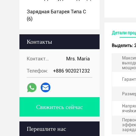
Зарядная Батарея Типа С
(6)
Детали про
Контакты
Выделить:
Макси
Контакты:
Mrs. Maria
выход
мощно
Телефон:
+886 902021232
Гарант
Разме
Свяжитесь сейчас
Напря
ячейки
Перво
эффек
Перешлите нас
заряд